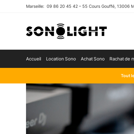
Skip
Skip
Marseille: 09 86 20 45 42 – 55 Cours Gouffé, 13006 Ma
to
to
navigation
content
Accueil
Location Sono
Achat Sono
Rachat de m
Tout l