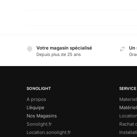
Votre magasin spécialisé
Un 
Depuis plus de 25 ans
Gra
SONOLIGHT
SERVICE
A propos
Materie
L’équipe
Matériel
Nos Magasins
Locatio
Sonolight.fr
Rachat 
Location.sonolight.fr
Installat