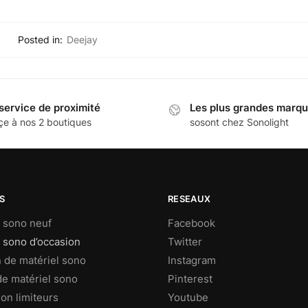
Posted in:
Deejay
service de proximité
Les plus grandes marq
çe à nos 2 boutiques
sosont chez Sonolight
S
RESEAUX
l sono neuf
Facebook
 sono d’occasion
Twitter
n de matériel sono
Instagram
de matériel sono
Pinterest
ion limiteurs
Youtube