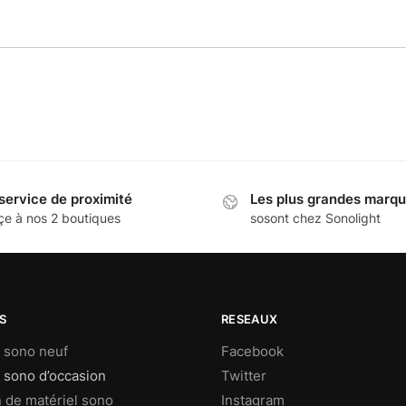
service de proximité
Les plus grandes marq
çe à nos 2 boutiques
sosont chez Sonolight
S
RESEAUX
l sono neuf
Facebook
 sono d’occasion
Twitter
n de matériel sono
Instagram