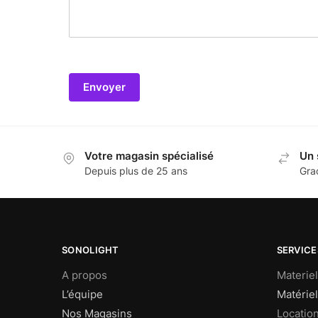
Envoyer
Votre magasin spécialisé
Un 
Depuis plus de 25 ans
Gra
SONOLIGHT
SERVICE
A propos
Materie
L’équipe
Matériel
Nos Magasins
Locatio