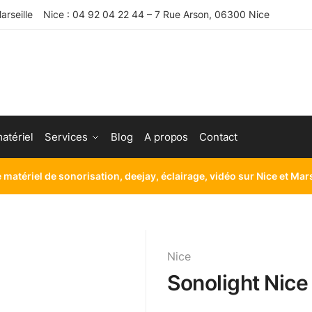
rseille
Nice : 04 92 04 22 44 – 7 Rue Arson, 06300 Nice
atériel
Services
Blog
A propos
Contact
e matériel de sonorisation, deejay, éclairage, vidéo sur Nice et Mar
Nice
Sonolight Nice