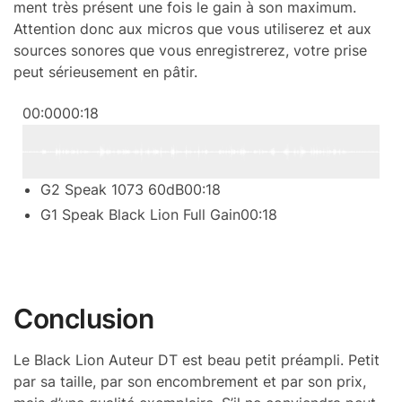
ment très présent une fois le gain à son maxi­mum.
Atten­tion donc aux micros que vous utili­se­rez et aux
sources sonores que vous enre­gis­tre­rez, votre prise
peut sérieu­se­ment en pâtir.
00:00
00:18
G2 Speak 1073 60dB
00:18
G1 Speak Black Lion Full Gain
00:18
Conclu­sion
Le Black Lion Auteur DT est beau petit préam­pli. Petit
par sa taille, par son encom­bre­ment et par son prix,