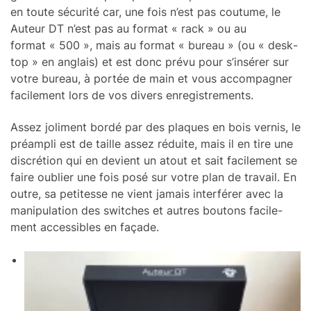
en toute sécu­rité car, une fois n’est pas coutume, le
Auteur DT n’est pas au format « rack » ou au
format « 500 », mais au format « bureau » (ou « desk­
top » en anglais) et est donc prévu pour s’in­sé­rer sur
votre bureau, à portée de main et vous accom­pa­gner
faci­le­ment lors de vos divers enre­gis­tre­ments.
Assez joli­ment bordé par des plaques en bois vernis, le
préam­pli est de taille assez réduite, mais il en tire une
discré­tion qui en devient un atout et sait faci­le­ment se
faire oublier une fois posé sur votre plan de travail. En
outre, sa peti­tesse ne vient jamais inter­fé­rer avec la
mani­pu­la­tion des switches et autres boutons faci­le­
ment acces­sibles en façade.