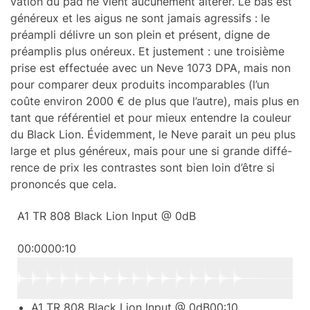
va­tion du pad ne vient aucu­ne­ment alté­rer. Le bas est
géné­reux et les aigus ne sont jamais agres­sifs : le
préam­pli délivre un son plein et présent, digne de
préam­plis plus onéreux. Et juste­ment : une troi­sième
prise est effec­tuée avec un Neve 1073 DPA, mais non
pour compa­rer deux produits incom­pa­rables (l’un
coûte envi­ron 2000 € de plus que l’autre), mais plus en
tant que réfé­ren­tiel et pour mieux entendre la couleur
du Black Lion. Évidem­ment, le Neve parait un peu plus
large et plus géné­reux, mais pour une si grande diffé­
rence de prix les contrastes sont bien loin d’être si
pronon­cés que cela.
A1 TR 808 Black Lion Input @ 0dB
00:00
00:10
A1 TR 808 Black Lion Input @ 0dB
00:10