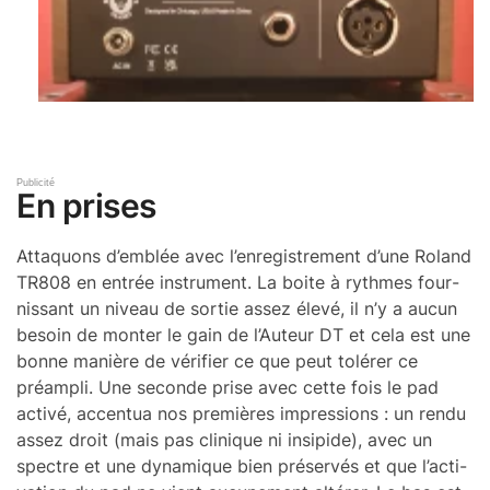
En prises
Attaquons d’em­blée avec l’en­re­gis­tre­ment d’une Roland
TR808 en entrée instru­ment. La boite à rythmes four­
nis­sant un niveau de sortie assez élevé, il n’y a aucun
besoin de monter le gain de l’Au­teur DT et cela est une
bonne manière de véri­fier ce que peut tolé­rer ce
préam­pli. Une seconde prise avec cette fois le pad
activé, accen­tua nos premières impres­sions : un rendu
assez droit (mais pas clinique ni insi­pide), avec un
spectre et une dyna­mique bien préser­vés et que l’ac­ti­