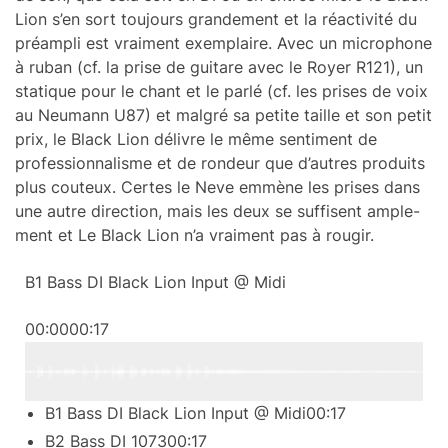
Lion s’en sort toujours gran­de­ment et la réac­ti­vité du
préam­pli est vrai­ment exem­plaire. Avec un micro­phone
à ruban (cf. la prise de guitare avec le Royer R121), un
statique pour le chant et le parlé (cf. les prises de voix
au Neumann U87) et malgré sa petite taille et son petit
prix, le Black Lion délivre le même senti­ment de
profes­sion­na­lisme et de rondeur que d’autres produits
plus couteux. Certes le Neve emmène les prises dans
une autre direc­tion, mais les deux se suffisent ample­
ment et Le Black Lion n’a vrai­ment pas à rougir.
B1 Bass DI Black Lion Input @ Midi
00:00
00:17
B1 Bass DI Black Lion Input @ Midi
00:17
B2 Bass DI 1073
00:17