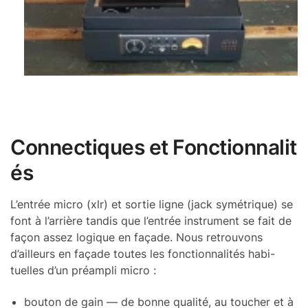
Connec­tiques et Fonc­tion­na­li­t
és
L’en­trée micro (xlr) et sortie ligne (jack symé­trique) se
font à l’ar­rière tandis que l’en­trée instru­ment se fait de
façon assez logique en façade. Nous retrou­vons
d’ailleurs en façade toutes les fonc­tion­na­li­tés habi­
tuelles d’un préam­pli micro :
bouton de gain — de bonne qualité, au toucher et à