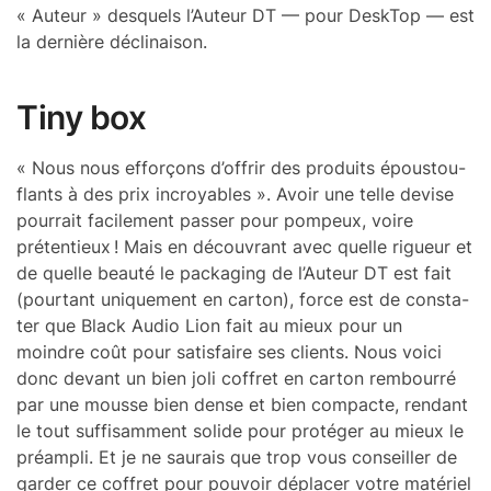
« Auteur » desquels l’Au­teur DT — pour Desk­Top — est
la dernière décli­nai­son.
Tiny box
« Nous nous efforçons d’of­frir des produits épous­tou­
flants à des prix incroyables ». Avoir une telle devise
pour­rait faci­le­ment passer pour pompeux, voire
préten­tieux ! Mais en décou­vrant avec quelle rigueur et
de quelle beauté le packa­ging de l’Au­teur DT est fait
(pour­tant unique­ment en carton), force est de consta­
ter que Black Audio Lion fait au mieux pour un
moindre coût pour satis­faire ses clients. Nous voici
donc devant un bien joli coffret en carton rembourré
par une mousse bien dense et bien compacte, rendant
le tout suffi­sam­ment solide pour proté­ger au mieux le
préam­pli. Et je ne saurais que trop vous conseiller de
garder ce coffret pour pouvoir dépla­cer votre maté­riel