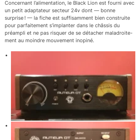
Concer­nant l’ali­men­ta­tion, le Black Lion est fourni avec
un petit adap­ta­teur secteur 24v dont — bonne
surprise ! — la fiche est suffi­sam­ment bien construite
pour parfai­te­ment s’im­plan­ter dans le châs­sis du
préam­pli et ne pas risquer de se déta­cher maladroi­te­
ment au moindre mouve­ment inopiné.