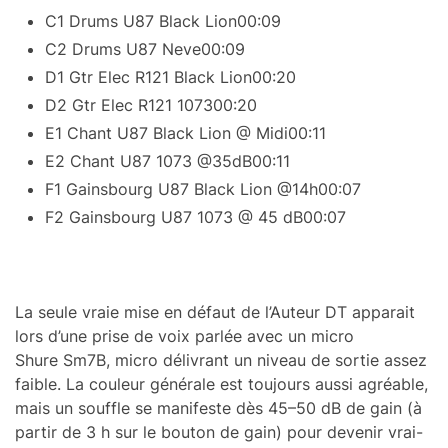
C1 Drums U87 Black Lion
00:09
C2 Drums U87 Neve
00:09
D1 Gtr Elec R121 Black Lion
00:20
D2 Gtr Elec R121 1073
00:20
E1 Chant U87 Black Lion @ Midi
00:11
E2 Chant U87 1073 @35dB
00:11
F1 Gains­bourg U87 Black Lion @14h
00:07
F2 Gains­bourg U87 1073 @ 45 dB
00:07
La seule vraie mise en défaut de l’Au­teur DT appa­rait
lors d’une prise de voix parlée avec un micro
Shure Sm7B, micro déli­vrant un niveau de sortie assez
faible. La couleur géné­rale est toujours aussi agréable,
mais un souffle se mani­feste dès 45–50 dB de gain (à
partir de 3 h sur le bouton de gain) pour deve­nir vrai­