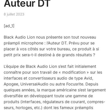
Auteur DT
8 juillet 2023
[ad_1]
Black Audio Lion nous présente son tout nouveau
préampli microphone : l’Auteur DT. Prévu pour se
placer à vos côtés sur votre bureau, ce produit à si
petit prix sera-t-il destiné à de grands résultats ?
L’équipe de Black Audio Lion s’est fait initia­le­ment
connaître pour son travail de « modi­fi­ca­tion » sur les
inter­faces et conver­tis­seurs audio de type Avid,
Apogee, Univer­sa­lAu­dio ou autre Focus­rite. Depuis
quelques années, la marque améri­caine s’est large­ment
diver­si­fiée en déve­lop­pant toute une gamme de
produits (inter­faces, régu­la­teurs de courant, compres­
seurs, horloges, etc.) dont les fameux préam­plis