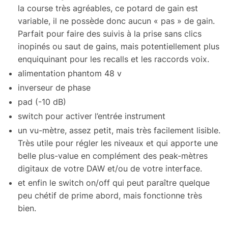
la course très agréables, ce potard de gain est
variable, il ne possède donc aucun « pas » de gain.
Parfait pour faire des suivis à la prise sans clics
inopi­nés ou saut de gains, mais poten­tiel­le­ment plus
enquiqui­nant pour les recalls et les raccords voix.
alimen­ta­tion phan­tom 48 v
inver­seur de phase
pad (-10 dB)
switch pour acti­ver l’en­trée instru­ment
un vu-mètre, assez petit, mais très faci­le­ment lisible.
Très utile pour régler les niveaux et qui apporte une
belle plus-value en complé­ment des peak-mètres
digi­taux de votre DAW et/ou de votre inter­face.
et enfin le switch on/off qui peut paraître quelque
peu chétif de prime abord, mais fonc­tionne très
bien.