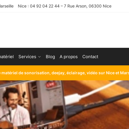
rseille
Nice : 04 92 04 22 44 – 7 Rue Arson, 06300 Nice
atériel
Services
Blog
A propos
Contact
e matériel de sonorisation, deejay, éclairage, vidéo sur Nice et Mar