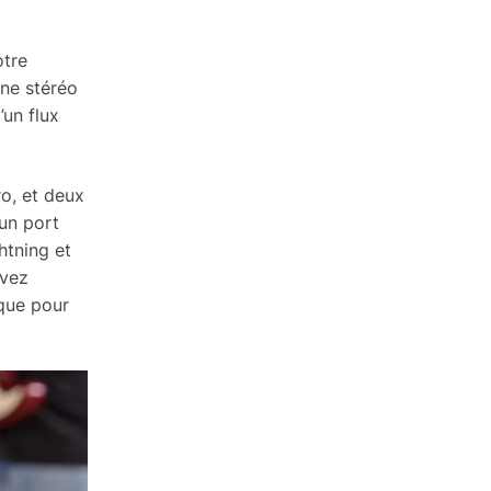
otre
gne stéréo
’un flux
o, et deux
un port
htning et
uvez
que pour