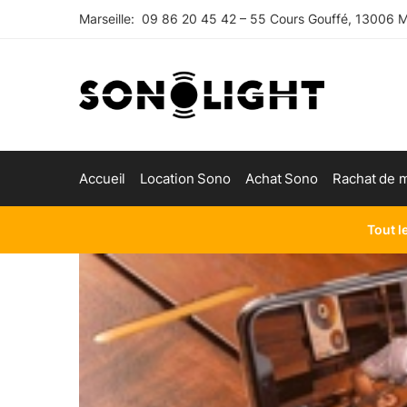
Skip
Skip
Marseille: 09 86 20 45 42 – 55 Cours Gouffé, 13006 Ma
to
to
navigation
content
Accueil
Location Sono
Achat Sono
Rachat de m
Tout l