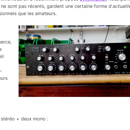
’ils ne sont pas récents, gardent une certaine forme d’
actua­lit
sion­nels que les amateurs.
merce,
s
il
–
eurs
 stéréo + deux mono :