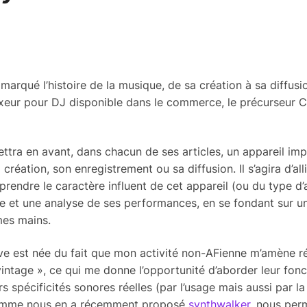
a marqué l’histoire de la musique, de sa création à sa diffusi
xeur pour DJ disponible dans le commerce, le précurseur 
ttra en avant, dans chacun de ses articles, un appa­reil imp
réa­tion, son enre­gis­tre­ment ou sa diffu­sion. Il s’agira d’al­l
prendre le carac­tère influent de cet appa­reil (ou du type d’a
lète et une analyse de ses perfor­mances, en se fondant sur 
mes mains.
ive est née du fait que mon acti­vité non-AFienne m’amène rég
ntage », ce qui me donne l’op­por­tu­nité d’abor­der leur fonc­
 spéci­fi­ci­tés sonores réelles (par l’usage mais aussi par l
me nous en a récem­ment proposé
synth­wal­ker
, nous perm