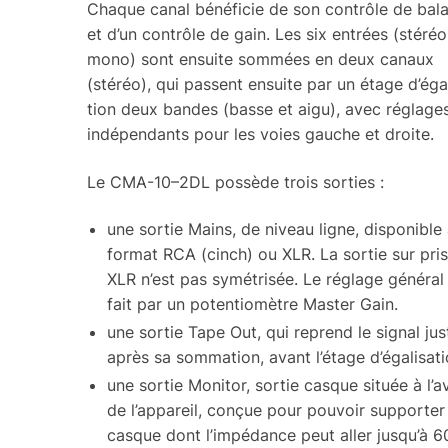
Chaque canal béné­fi­cie de son contrôle de bal
et d’un contrôle de gain. Les six entrées (stéréo
mono) sont ensuite sommées en deux canaux
(stéréo), qui passent ensuite par un étage d’éga­l
tion deux bandes (basse et aigu), avec réglage
indé­pen­dants pour les voies gauche et droite.
Le CMA-10–2DL possède trois sorties :
une sortie Mains, de niveau ligne, dispo­nible
format RCA (cinch) ou XLR. La sortie sur pri
XLR n’est pas symé­tri­sée. Le réglage géné­ral
fait par un poten­tio­mètre Master Gain.
une sortie Tape Out, qui reprend le signal jus
après sa somma­tion, avant l’étage d’éga­li­sa­t
une sortie Moni­tor, sortie casque située à l’a
de l’ap­pa­reil, conçue pour pouvoir suppor­ter
casque dont l’im­pé­dance peut aller jusqu’à 