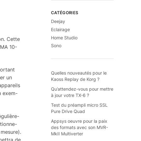
CATÉGORIES
Deejay
Eclairage
Home Studio
on. Cette
Sono
CMA 10-
or­tant
Quelles nouveautés pour le
ier un
Kaoss Replay de Korg ?
p­pa­reils
Qu’attendez-vous pour mettre
un exem­
à jour votre TX-6 ?
Test du préampli micro SSL
Pure Drive Quad
u­liè­re­
Appsys oeuvre pour la paix
tion­ne­
des formats avec son MVR-
a mesure).
MkII Multiverter
et­tra de