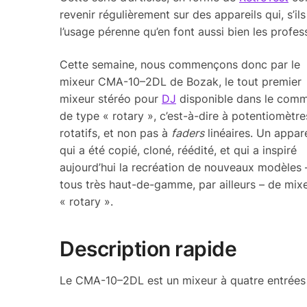
reve­nir régu­liè­re­ment sur des appa­reils qui, s
l’usage pérenne qu’en font aussi bien les profes­
Cette semaine, nous commençons donc par le
mixeur CMA-10–2DL de Bozak, le tout premier
mixeur stéréo pour
DJ
dispo­nible dans le com
de type « rotary », c’est-à-dire à poten­tio­mètre
rota­tifs, et non pas à
faders
linéaires. Un appa­re
qui a été copié, cloné, réédité, et qui a inspiré
aujour­d’hui la recréa­tion de nouveaux modèles 
tous très haut-de-gamme, par ailleurs – de mix
« rotary ».
Descrip­tion rapide
Le CMA-10–2DL est un mixeur à quatre entrées