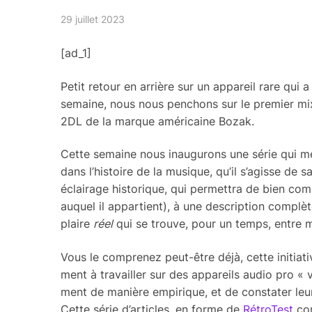
29 juillet 2023
[ad_1]
Petit retour en arrière sur un appareil rare qui 
semaine, nous nous penchons sur le premier mi
2DL de la marque américaine Bozak.
Cette semaine nous inau­gu­rons une série qui me
dans l’his­toire de la musique, qu’il s’agisse de sa c
éclai­rage histo­rique, qui permet­tra de bien com
auquel il appar­tient), à une descrip­tion comp
plaire
réel
qui se trouve, pour un temps, entre 
Vous le compre­nez peut-être déjà, cette initia­t
ment à travailler sur des appa­reils audio pro « vi
ment de manière empi­rique, et de consta­ter leurs
Cette série d’ar­ticles, en forme de
Rétro­Test
com