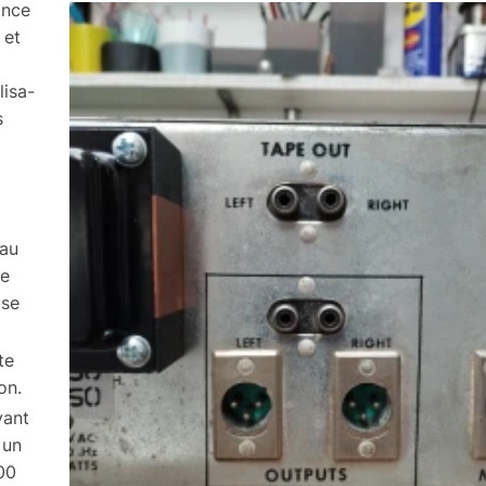
ance
 et
i­sa­
s
 au
se
 se
te
ion.
vant
 un
600