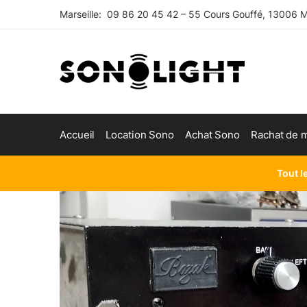
Skip
Skip
Marseille: 09 86 20 45 42 – 55 Cours Gouffé, 13006 Ma
to
to
navigation
content
Accueil
Location Sono
Achat Sono
Rachat de m
Tout l