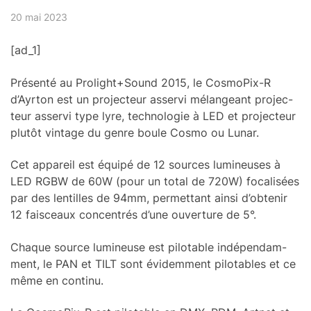
20 mai 2023
[ad_1]
Présenté au Prolight+­Sound 2015, le Cosmo­Pix-R
d’Ayr­ton est un projec­teur asservi mélan­geant projec­
teur asservi type lyre, tech­no­lo­gie à LED et projec­teur
plutôt vintage du genre boule Cosmo ou Lunar.
Cet appa­reil est équipé de 12 sources lumi­neuses à
LED RGBW de 60W (pour un total de 720W) foca­li­sées
par des lentilles de 94mm, permet­tant ainsi d’ob­te­nir
12 fais­ceaux concen­trés d’une ouver­ture de 5°.
Chaque source lumi­neuse est pilo­table indé­pen­dam­
ment, le PAN et TILT sont évidem­ment pilo­tables et ce
même en continu.