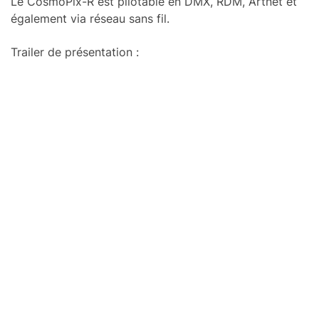
Le Cosmo­Pix-R est pilo­table en DMX, RDM, Artnet et
égale­ment via réseau sans fil.
Trai­ler de présen­ta­tion :