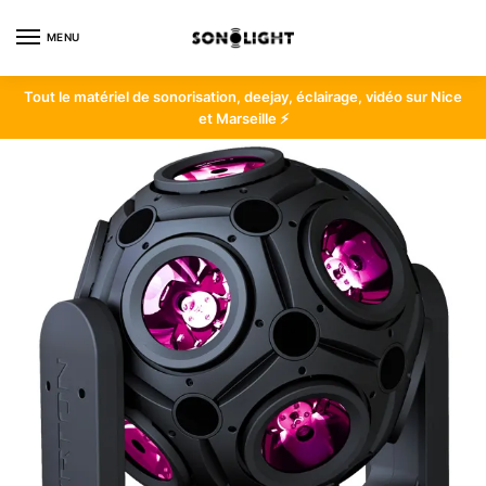
Skip
Skip
to
to
MENU
navigation
content
Tout le matériel de sonorisation, deejay, éclairage, vidéo sur Nice
et Marseille
⚡